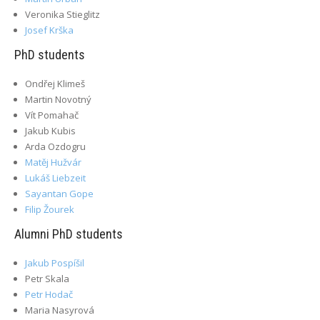
Veronika Stieglitz
Josef Krška
PhD students
Ondřej Klimeš
Martin Novotný
Vít Pomahač
Jakub Kubis
Arda Ozdogru
Matěj Hužvár
Lukáš Liebzeit
Sayantan Gope
Filip Žourek
Alumni PhD students
Jakub Pospíšil
Petr Skala
Petr Hodač
Maria Nasyrová