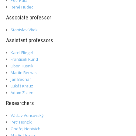
Petr Páta
René Hudec
Associate professor
Stanislav Vítek
Assistant professors
Karel Fliegel
František Rund
Libor Husník
Martin Bernas
Jan Bednář
Lukáš Krauz
Adam Zizien
Researchers
Václav Vencovský
Petr Honzík
Ondřej Nentvich
Martin Urban